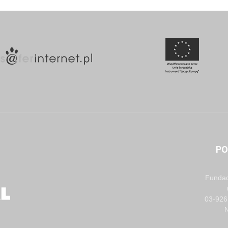
PO
Fundac
03-926
N