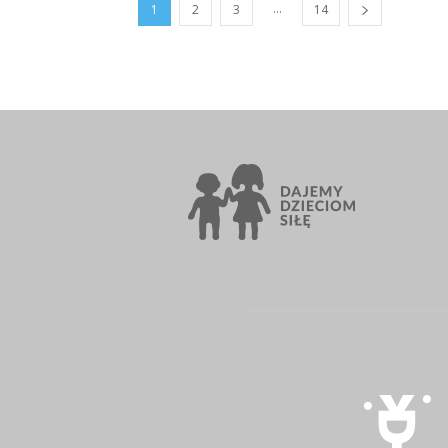
...
1
2
3
14