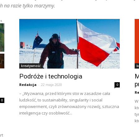
ch na razie tylko marzymy.
kreatywność
k
Podróże i technologia
M
p
Redakcja
-
22 maja 2020
0
Re
– „Wyzwania, przed którymi stoi w zasadzie cała
ludzkość, to sustainability, singularity i social
0
W 
empowerment, czyli zrównoważony rozwój, sztuczna
kt
inteligencja czy osobliwość...
ty
kt
rt