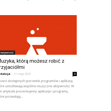
reatywność
uzyka, którą możesz robić z
rzyjaciółmi
dakcja
-
21 maja 2020
0
sieci dostępnych jest wiele programów i aplikacji,
óre umożliwiają wspólne muzyczne aktywności. W
m artykule prezentujemy aplikacje i programy,
óre pozwalają...