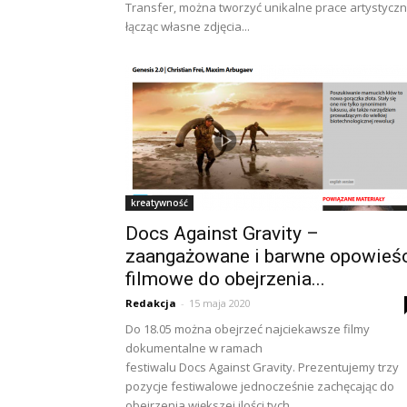
Transfer, można tworzyć unikalne prace artystyczn
łącząc własne zdjęcia...
kreatywność
Docs Against Gravity –
zaangażowane i barwne opowieś
filmowe do obejrzenia...
Redakcja
-
15 maja 2020
Do 18.05 można obejrzeć najciekawsze filmy
dokumentalne w ramach
festiwalu Docs Against Gravity. Prezentujemy trzy
pozycje festiwalowe jednocześnie zachęcając do
obejrzenia większej ilości tych