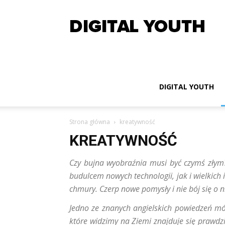
Digita
Youth
DIGITAL YOUTH
Strona główna
kreatywność
KREATYWNOŚĆ
Czy bujna wyobraźnia musi być czymś złym
budulcem nowych technologii, jak i wielkich 
chmury. Czerp nowe pomysły i nie bój się o 
Jedno ze znanych angielskich powiedzeń mów
które widzimy na Ziemi znajduje się prawdzi