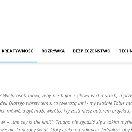
l
KREATYWNOŚĆ
ROZRYWKA
BEZPIECZEŃSTWO
TECH
? Wielu osób mówi, żeby nie bujać z głową w chmurach, a prze
idei! Dlatego wbrew temu, co twierdzą inni - my właśnie Tobie m
nich mówić, a być może wkrótce i ty zostaniesz autorem projektu,
i – „the sky is the limit”. Trudno nie zgodzić się z takim m
wie nieskończony świat, który czeka na odkrycie. Jednakże, aby