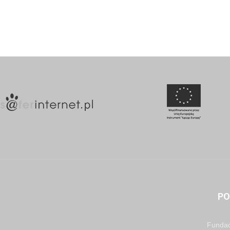
PO
Fundac