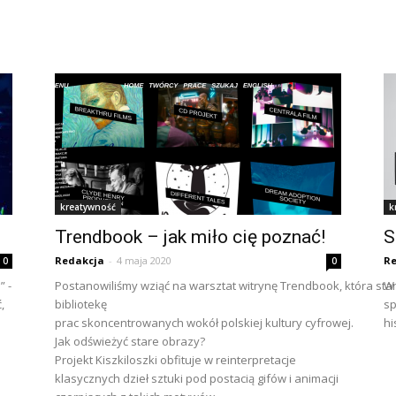
kreatywność
k
Trendbook – jak miło cię poznać!
S
Redakcja
-
4 maja 2020
Re
0
0
” -
Postanowiliśmy wziąć na warsztat witrynę Trendbook, która sta
W 
,
bibliotekę
sp
prac skoncentrowanych wokół polskiej kultury cyfrowej.
hi
Jak odświeżyć stare obrazy?
Projekt Kiszkiloszki obfituje w reinterpretacje
klasycznych dzieł sztuki pod postacią gifów i animacji