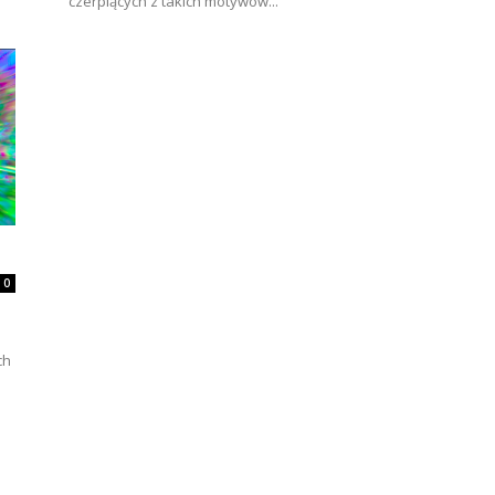
czerpiących z takich motywów...
0
ch