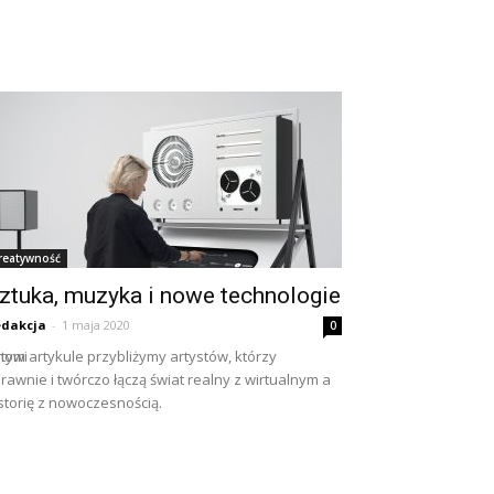
reatywność
ztuka, muzyka i nowe technologie
dakcja
-
1 maja 2020
0
nowi
tym artykule przybliżymy artystów, którzy
rawnie i twórczo łączą świat realny z wirtualnym a
storię z nowoczesnością.