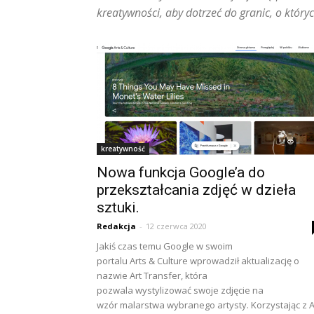
kreatywności, aby dotrzeć do granic, o który
kreatywność
Nowa funkcja Google’a do
przekształcania zdjęć w dzieła
sztuki.
Redakcja
-
12 czerwca 2020
Jakiś czas temu Google w swoim
portalu Arts & Culture wprowadził aktualizację o
nazwie Art Transfer, która
pozwala wystylizować swoje zdjęcie na
wzór malarstwa wybranego artysty. Korzystając z A