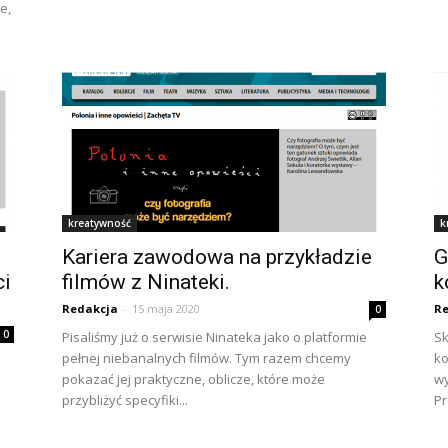
e,
kreatywność
k
Kariera zawodowa na przykładzie
G
ci
filmów z Ninateki.
k
Redakcja
-
15 maja 2020
Re
0
0
Pisaliśmy już o serwisie Ninateka jako o platformie
Sk
pełnej niebanalnych filmów. Tym razem chcemy
ko
pokazać jej praktyczne, oblicze, które może
wy
przybliżyć specyfiki...
Pr