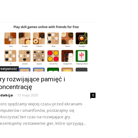
reatywność
ry rozwijające pamięć i
oncentrację
dakcja
-
13 maja 2020
0
oro spędzamy więcej czasu przed ekranami
mputerów i smartfonów, postarajmy się
korzystać ten czas na rozwijające gry.
ezentujemy zestawienie gier, które sprzyjają...