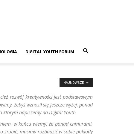
NOLOGIA
DIGITAL YOUTH FORUM
NAJNOWSZE
cież rozwój kreatywności jest podstawowym
ówimy, żebyś wznosił się jeszcze wyżej, ponad
 o którym napiszemy na Digital Youth.
yśleniem, w końcu wiemy, że ponad chmurami,
 to zrobić, musimy rozbudzić w sobie pokłady