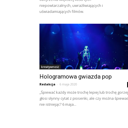
niepowtarzalnych, uwrażliwiających i
uświadamiających filmów.
kreatywność
Hologramowa gwiazda pop
Redakcja
-
6 maja 2020
„Śpiewać każdy może trochę lepiej lub trochę gorzej
głosi słynny cytat z piosenki, ale czy można śpiewać
nie istniejąc? 6 maja...