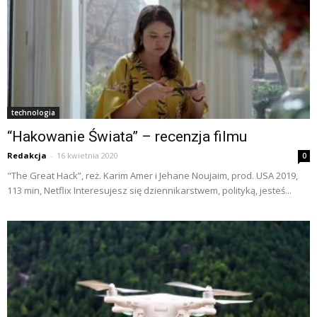
technologia
“Hakowanie Świata” – recenzja filmu
Redakcja
-
16 kwietnia 2020
0
"The Great Hack”, reż. Karim Amer i Jehane Noujaim, prod. USA 2019,
113 min, Netflix Interesujesz się dziennikarstwem, polityką, jesteś...