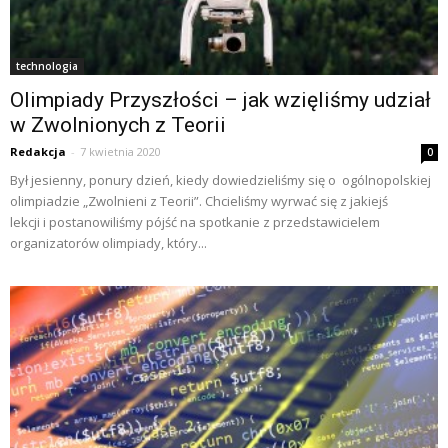
technologia
Olimpiady Przyszłości – jak wzięliśmy udział
w Zwolnionych z Teorii
Redakcja
-
7 kwietnia 2020
0
Był jesienny, ponury dzień, kiedy dowiedzieliśmy się o ogólnopolskiej
olimpiadzie „Zwolnieni z Teorii”. Chcieliśmy wyrwać się z jakiejś
lekcji i postanowiliśmy pójść na spotkanie z przedstawicielem
organizatorów olimpiady, który...