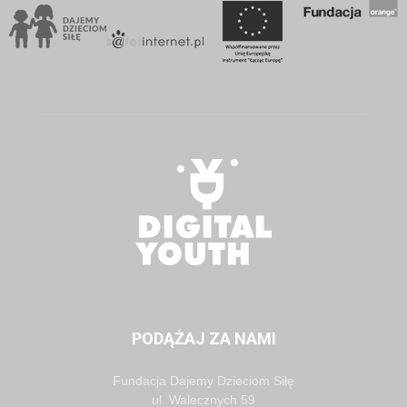
PODĄŻAJ ZA NAMI
Fundacja Dajemy Dzieciom Siłę
ul. Walecznych 59