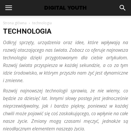
Strona główna
technologia
TECHNOLOGIA
Odkryj sprzęty, urządzenia oraz idee, które wpływają na
rozwój otaczającego nas świata. Zobacz co oferuje najnowsza
technologia dzięki przygotowanym dla ciebie artykułom.
Rozwój świata przyspiesza w każdej sekundzie, a co za tym
idzie środowisko, w którym przyszło nam żyć jest dynamiczne
i zmienne.
Rozwój najnowszej technologii sprawia, że nie wiemy, co
będzie za dziesięć lat. Innymi słowy postęp jest jednocześnie
nieprzewidywalny, jak i bardzo piękny, ponieważ w każdej
chwili może pojawić się coś zaskakującego, co wpłynie na całe
nasze życie. Zmiany mogą czasami męczyć, jednakże są
nieodłącznym elementem naszego życia.