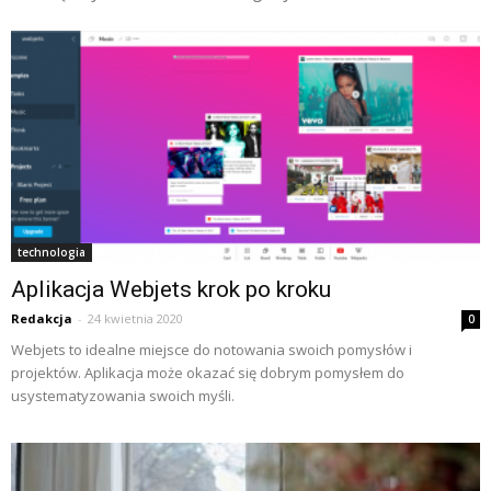
technologia
Aplikacja Webjets krok po kroku
Redakcja
-
24 kwietnia 2020
0
Webjets to idealne miejsce do notowania swoich pomysłów i
projektów. Aplikacja może okazać się dobrym pomysłem do
usystematyzowania swoich myśli.