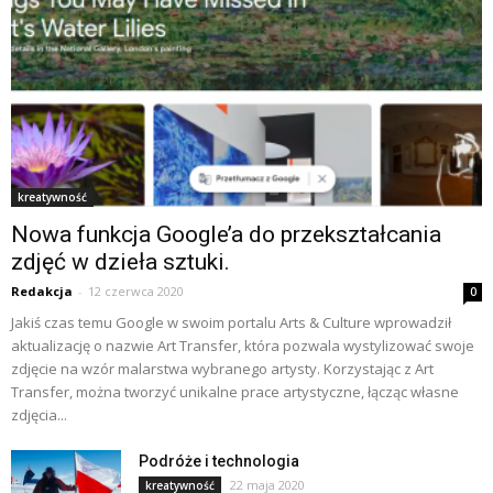
kreatywność
Nowa funkcja Google’a do przekształcania
zdjęć w dzieła sztuki.
Redakcja
-
12 czerwca 2020
0
Jakiś czas temu Google w swoim portalu Arts & Culture wprowadził
aktualizację o nazwie Art Transfer, która pozwala wystylizować swoje
zdjęcie na wzór malarstwa wybranego artysty. Korzystając z Art
Transfer, można tworzyć unikalne prace artystyczne, łącząc własne
zdjęcia...
Podróże i technologia
22 maja 2020
kreatywność