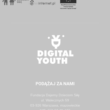
PODĄŻAJ ZA NAMI
Fundacja Dajemy Dzieciom Siłę
ul. Walecznych 59
03-926 Warszawa, mazowieckie