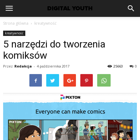
Strona główna
kreatywność
kreatywność
5 narzędzi do tworzenia
komiksów
Przez
Redakcja
-
4 października 2017
25663
0