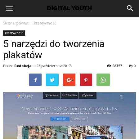
Strona główna
kreatywność
kreatywność
5 narzędzi do tworzenia
plakatów
Przez
Redakcja
-
23 października 2017
28357
0