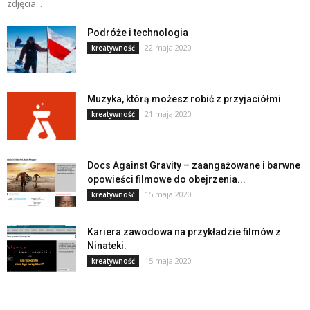
zdjęcia...
Podróże i technologia
22 maja 2020
kreatywność
Muzyka, którą możesz robić z przyjaciółmi
21 maja 2020
kreatywność
Docs Against Gravity – zaangażowane i barwne
opowieści filmowe do obejrzenia...
15 maja 2020
kreatywność
Kariera zawodowa na przykładzie filmów z
Ninateki.
15 maja 2020
kreatywność