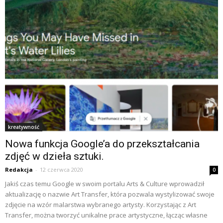
kreatywność
Nowa funkcja Google’a do przekształcania
zdjęć w dzieła sztuki.
Redakcja
-
12 czerwca 2020
0
Jakiś czas temu Google w swoim portalu Arts & Culture wprowadził
aktualizację o nazwie Art Transfer, która pozwala wystylizować swoje
zdjęcie na wzór malarstwa wybranego artysty. Korzystając z Art
Transfer, można tworzyć unikalne prace artystyczne, łącząc własne