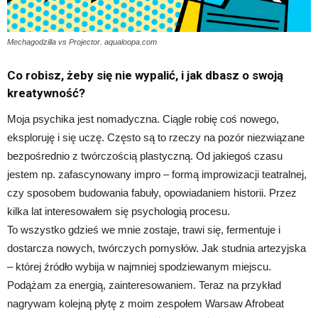
Mechagodzilla vs Projector. aqualoopa.com
Co robisz, żeby się nie wypalić, i jak dbasz o swoją
kreatywność?
Moja psychika jest nomadyczna. Ciągle robię coś nowego,
eksploruję i się uczę. Często są to rzeczy na pozór niezwiązane
bezpośrednio z twórczością plastyczną. Od jakiegoś czasu
jestem np. zafascynowany impro – formą improwizacji teatralnej,
czy sposobem budowania fabuły, opowiadaniem historii. Przez
kilka lat interesowałem się psychologią procesu.
To wszystko gdzieś we mnie zostaje, trawi się, fermentuje i
dostarcza nowych, twórczych pomysłów. Jak studnia artezyjska
– której źródło wybija w najmniej spodziewanym miejscu.
Podążam za energią, zainteresowaniem. Teraz na przykład
nagrywam kolejną płytę z moim zespołem Warsaw Afrobeat