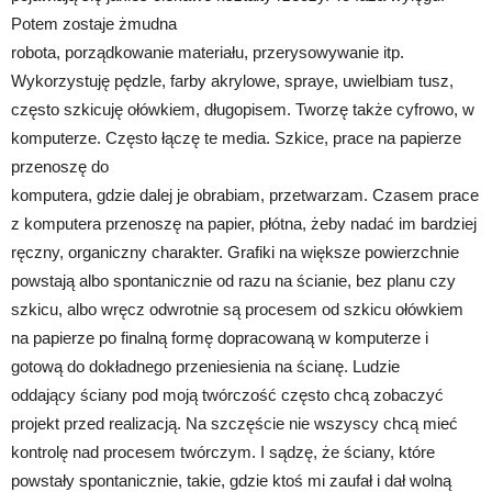
Potem zostaje żmudna
robota, porządkowanie materiału, przerysowywanie itp.
Wykorzystuję pędzle, farby akrylowe, spraye, uwielbiam tusz,
często szkicuję ołówkiem, długopisem. Tworzę także cyfrowo, w
komputerze. Często łączę te media. Szkice, prace na papierze
przenoszę do
komputera, gdzie dalej je obrabiam, przetwarzam. Czasem prace
z komputera przenoszę na papier, płótna, żeby nadać im bardziej
ręczny, organiczny charakter. Grafiki na większe powierzchnie
powstają albo spontanicznie od razu na ścianie, bez planu czy
szkicu, albo wręcz odwrotnie są procesem od szkicu ołówkiem
na papierze po finalną formę dopracowaną w komputerze i
gotową do dokładnego przeniesienia na ścianę. Ludzie
oddający ściany pod moją twórczość często chcą zobaczyć
projekt przed realizacją. Na szczęście nie wszyscy chcą mieć
kontrolę nad procesem twórczym. I sądzę, że ściany, które
powstały spontanicznie, takie, gdzie ktoś mi zaufał i dał wolną