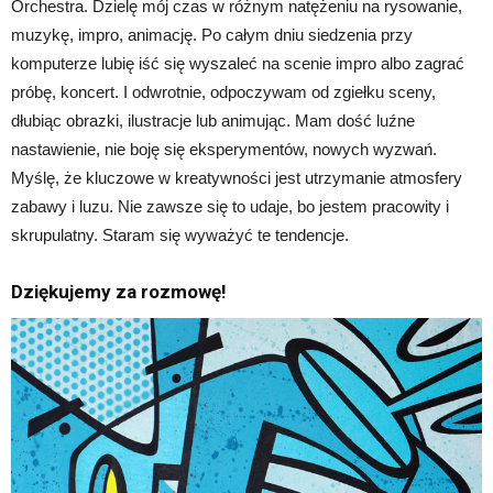
Orchestra. Dzielę mój czas w różnym natężeniu na rysowanie,
muzykę, impro, animację. Po całym dniu siedzenia przy
komputerze lubię iść się wyszaleć na scenie impro albo zagrać
próbę, koncert. I odwrotnie, odpoczywam od zgiełku sceny,
dłubiąc obrazki, ilustracje lub animując. Mam dość luźne
nastawienie, nie boję się eksperymentów, nowych wyzwań.
Myślę, że kluczowe w kreatywności jest utrzymanie atmosfery
zabawy i luzu. Nie zawsze się to udaje, bo jestem pracowity i
skrupulatny. Staram się wyważyć te tendencje.
Dziękujemy za rozmowę!