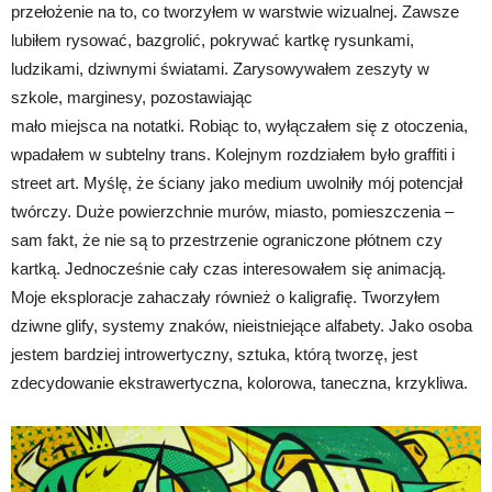
przełożenie na to, co tworzyłem w warstwie wizualnej. Zawsze
lubiłem rysować, bazgrolić, pokrywać kartkę rysunkami,
ludzikami, dziwnymi światami. Zarysowywałem zeszyty w
szkole, marginesy, pozostawiając
mało miejsca na notatki. Robiąc to, wyłączałem się z otoczenia,
wpadałem w subtelny trans. Kolejnym rozdziałem było graffiti i
street art. Myślę, że ściany jako medium uwolniły mój potencjał
twórczy. Duże powierzchnie murów, miasto, pomieszczenia –
sam fakt, że nie są to przestrzenie ograniczone płótnem czy
kartką. Jednocześnie cały czas interesowałem się animacją.
Moje eksploracje zahaczały również o kaligrafię. Tworzyłem
dziwne glify, systemy znaków, nieistniejące alfabety. Jako osoba
jestem bardziej introwertyczny, sztuka, którą tworzę, jest
zdecydowanie ekstrawertyczna, kolorowa, taneczna, krzykliwa.