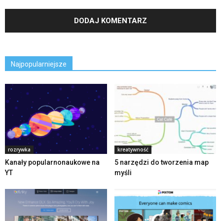
Najpopularniejsze
rozrywka
kreatywność
Kanały popularnonaukowe na
5 narzędzi do tworzenia map
YT
myśli