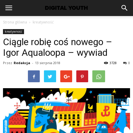
Strona główna
kreatywność
kreatywność
Ciągle robię coś nowego –
Igor Aqualoopa – wywiad
Przez
Redakcja
-
13 sierpnia 2018
3728
0