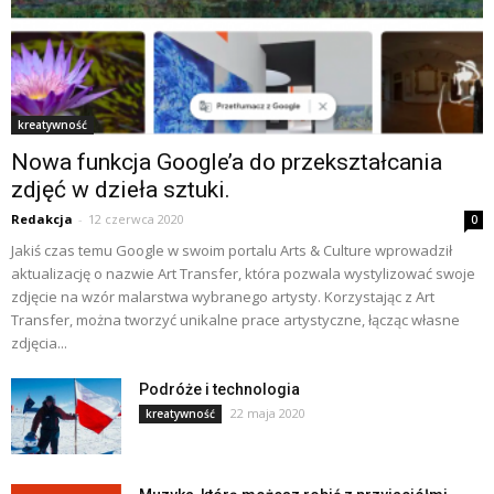
kreatywność
Nowa funkcja Google’a do przekształcania
zdjęć w dzieła sztuki.
Redakcja
-
12 czerwca 2020
0
Jakiś czas temu Google w swoim portalu Arts & Culture wprowadził
aktualizację o nazwie Art Transfer, która pozwala wystylizować swoje
zdjęcie na wzór malarstwa wybranego artysty. Korzystając z Art
Transfer, można tworzyć unikalne prace artystyczne, łącząc własne
zdjęcia...
Podróże i technologia
22 maja 2020
kreatywność