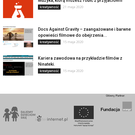
Muzyka, którą możesz robić z przyjaciółmi
21 maja 2020
kreatywność
Docs Against Gravity – zaangażowane i barwne
opowieści filmowe do obejrzenia...
15 maja 2020
kreatywność
Kariera zawodowa na przykładzie filmów z
Ninateki.
15 maja 2020
kreatywność