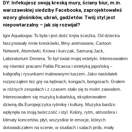
DY: Infekujesz swoją kreską mury, ściany biur, m.in.
warszawskiej siedziby Facebooka, zaprojektowałeś
wzory głośników, ubrań, gadżetów. Twój styl jest
niepowtarzalny – jak się rozwijał?
Igor Aqualoopa: To była i jest dość kręta ścieżka. Od dziecka
fascynowały mnie kreskówki, filmy animowane, Cartoon
Network, Atomówki, Krowa i kurczak, Samuraj Jack,
Laboratorium Dextera. To był świat mojej estetyki. Interesowałem
się również pracami Pabla Picassa i estetyką japońską –
kaligrafią i rysunkami malowanymi tuszem. Jako nastolatek
rozpocząłem też grę na bębnach, kongach, bongosach. Grałem
w różnych zespołach i z czasem stało się to moim zawodem.
Interesowałem się muzyką kubańską, eksplorowałem
dziwną dla Europejczyka rytmikę i kulturę. Muzyka bardzo
wpłynęła na moją twórczość i styl. Kolory, rytm, atmosfera i
klimaty koncertów, płyt, wszystkie te emocje, których
doświadczałem na scenie, w studiach i salach prób, miały