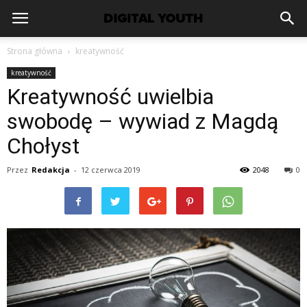
Strona główna
kreatywność
kreatywność
Kreatywność uwielbia
swobodę – wywiad z Magdą
Chołyst
Przez
Redakcja
-
12 czerwca 2019
2048
0