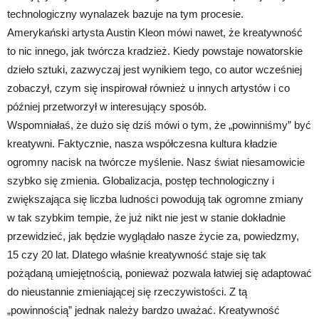
technologiczny wynalazek bazuje na tym procesie.
Amerykański artysta Austin Kleon mówi nawet, że kreatywność
to nic innego, jak twórcza kradzież. Kiedy powstaje nowatorskie
dzieło sztuki, zazwyczaj jest wynikiem tego, co autor wcześniej
zobaczył, czym się inspirował również u innych artystów i co
później przetworzył w interesujący sposób.
Wspomniałaś, że dużo się dziś mówi o tym, że „powinniśmy” być
kreatywni. Faktycznie, nasza współczesna kultura kładzie
ogromny nacisk na twórcze myślenie. Nasz świat niesamowicie
szybko się zmienia. Globalizacja, postęp technologiczny i
zwiększająca się liczba ludności powodują tak ogromne zmiany
w tak szybkim tempie, że już nikt nie jest w stanie dokładnie
przewidzieć, jak będzie wyglądało nasze życie za, powiedzmy,
15 czy 20 lat. Dlatego właśnie kreatywność staje się tak
pożądaną umiejętnością, ponieważ pozwala łatwiej się adaptować
do nieustannie zmieniającej się rzeczywistości. Z tą
„powinnością” jednak należy bardzo uważać. Kreatywność