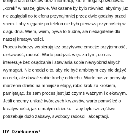
kolejna fala bodźców oraz informacji, które mogą spowodować
„korek” w naszej głowie. Wskazane by było również, abyśmy już
nie zaglądali do telefonu przynajmniej przez dwie godziny przed
snem. I aby sięganie po telefon nie było pierwszą czynnością w
ciągu dnia. Wiem, wiem, bywa to trudne, ale niebagatelne dla
naszej kreatywności.
Proces twórczy wspierają też pozytywne emocje: przyjemność,
ciekawość, radość. Warto podążać więc za tym, co nas
interesuje bez osądzania i stawiania sobie niewyobrażalnych
wymagań. Nie chodzi o to, aby nie być ambitnym czy nie dążyć
do celu, ale dawać sobie trochę oddechu. Warto nasze pomysły i
marzenia dzielić na mniejsze etapy, robić krok za krokiem,
pamiętając, że sam proces jest już czymś ważnym i ciekawym.
Jeśli chcemy unikać twórczych kryzysów, warto pomyśleć o
kreatywności, jak o małym dziecku – aby było szczęśliwe
potrzebuje dużo zabawy, swobody radości i akceptacji.
DY: Dziękujemy!