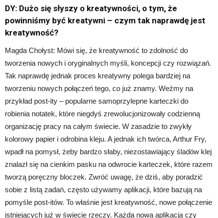
DY: Dużo się słyszy o kreatywności, o tym, że
powinniśmy być kreatywni – czym tak naprawdę jest
kreatywność?
Magda Chołyst: Mówi się, że kreatywność to zdolność do
tworzenia nowych i oryginalnych myśli, koncepcji czy rozwiązań.
Tak naprawdę jednak proces kreatywny polega bardziej na
tworzeniu nowych połączeń tego, co już znamy. Weźmy na
przykład post-ity – popularne samoprzylepne karteczki do
robienia notatek, które niegdyś zrewolucjonizowały codzienną
organizację pracy na całym świecie. W zasadzie to zwykły
kolorowy papier i odrobina kleju. A jednak ich twórca, Arthur Fry,
wpadł na pomysł, żeby bardzo słaby, niezostawiający śladów klej
znalazł się na cienkim pasku na odwrocie karteczek, które razem
tworzą poręczny bloczek. Zwróć uwagę, że dziś, aby poradzić
sobie z listą zadań, często używamy aplikacji, które bazują na
pomyśle post-itów. To właśnie jest kreatywność, nowe połączenie
istniejących już w świecie rzeczy. Każda nowa aplikacja czy