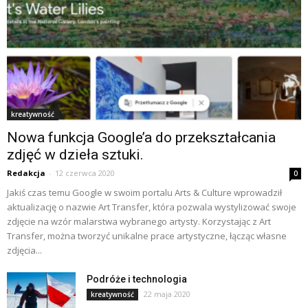
kreatywność
Nowa funkcja Google’a do przekształcania
zdjęć w dzieła sztuki.
Redakcja
-
12 czerwca 2020
0
Jakiś czas temu Google w swoim portalu Arts & Culture wprowadził
aktualizację o nazwie Art Transfer, która pozwala wystylizować swoje
zdjęcie na wzór malarstwa wybranego artysty. Korzystając z Art
Transfer, można tworzyć unikalne prace artystyczne, łącząc własne
zdjęcia...
Podróże i technologia
22 maja 2020
kreatywność