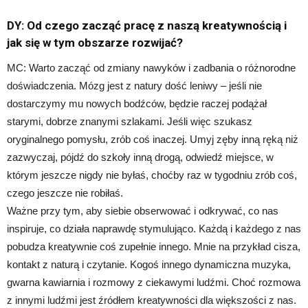
DY: Od czego zacząć pracę z naszą kreatywnością i
jak się w tym obszarze rozwijać?
MC: Warto zacząć od zmiany nawyków i zadbania o różnorodne
doświadczenia. Mózg jest z natury dość leniwy – jeśli nie
dostarczymy mu nowych bodźców, będzie raczej podążał
starymi, dobrze znanymi szlakami. Jeśli więc szukasz
oryginalnego pomysłu, zrób coś inaczej. Umyj zęby inną ręką niż
zazwyczaj, pójdź do szkoły inną drogą, odwiedź miejsce, w
którym jeszcze nigdy nie byłaś, choćby raz w tygodniu zrób coś,
czego jeszcze nie robiłaś.
Ważne przy tym, aby siebie obserwować i odkrywać, co nas
inspiruje, co działa naprawdę stymulująco. Każdą i każdego z nas
pobudza kreatywnie coś zupełnie innego. Mnie na przykład cisza,
kontakt z naturą i czytanie. Kogoś innego dynamiczna muzyka,
gwarna kawiarnia i rozmowy z ciekawymi ludźmi. Choć rozmowa
z innymi ludźmi jest źródłem kreatywności dla większości z nas.