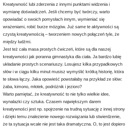
Kreatywność lubi zderzenia z innymi punktami widzenia i
wymianę doświadczeń. Jeśli chcemy być twórczy, warto
opowiadać o swoich pomysłach innym, wymieniać się
wrażeniami, robić burze mózgów. Już same te aktywności są
czystą kreatywnością – tworzeniem nowych połączeń tyle, że
między ludźmi.
Jest też cała masa prostych ćwiczeń, które są dla naszej
kreatywności jak poranna gimnastyka dla ciała. Ja bardzo lubię
układanie prostych scenariuszy. Losujesz kilka przypadkowych
słów i w ciągu kilku minut musisz wymyślić krótką historię, która
te słowa łączy. Jaka opowieść powstałaby na przykład ze słów:
żaba, kimono, młotek, podróżnik i jezioro?
Warto pamiętać, że kreatywność to nie tylko wielkie idee,
wynalazki czy sztuka. Czasem największym darem
kreatywności jest np. spojrzenie na trudną sytuację z innej strony
i dzięki temu znalezienie nowego rozwiązania lub stwierdzenie,
że ta sytuacja wcale nie jest taka dramatyczna. O, to jest dopiero