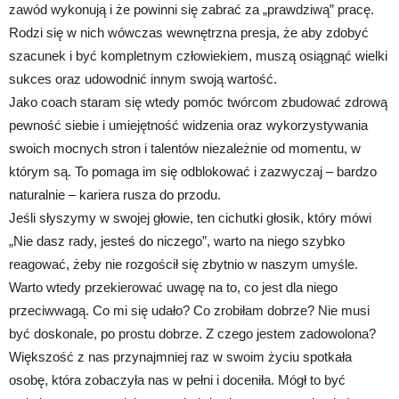
zawód wykonują i że powinni się zabrać za „prawdziwą” pracę.
Rodzi się w nich wówczas wewnętrzna presja, że aby zdobyć
szacunek i być kompletnym człowiekiem, muszą osiągnąć wielki
sukces oraz udowodnić innym swoją wartość.
Jako coach staram się wtedy pomóc twórcom zbudować zdrową
pewność siebie i umiejętność widzenia oraz wykorzystywania
swoich mocnych stron i talentów niezależnie od momentu, w
którym są. To pomaga im się odblokować i zazwyczaj – bardzo
naturalnie – kariera rusza do przodu.
Jeśli słyszymy w swojej głowie, ten cichutki głosik, który mówi
„Nie dasz rady, jesteś do niczego”, warto na niego szybko
reagować, żeby nie rozgościł się zbytnio w naszym umyśle.
Warto wtedy przekierować uwagę na to, co jest dla niego
przeciwwagą. Co mi się udało? Co zrobiłam dobrze? Nie musi
być doskonale, po prostu dobrze. Z czego jestem zadowolona?
Większość z nas przynajmniej raz w swoim życiu spotkała
osobę, która zobaczyła nas w pełni i doceniła. Mógł to być