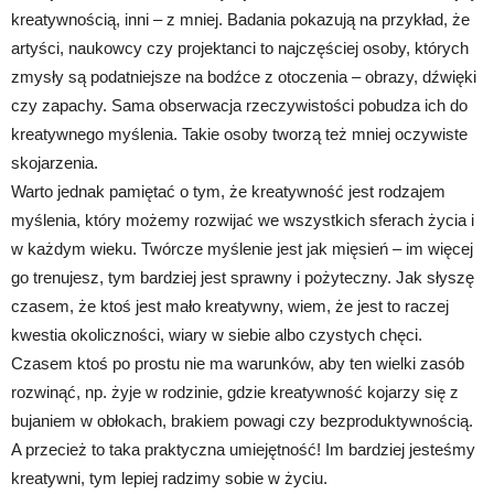
kreatywnością, inni – z mniej. Badania pokazują na przykład, że
artyści, naukowcy czy projektanci to najczęściej osoby, których
zmysły są podatniejsze na bodźce z otoczenia – obrazy, dźwięki
czy zapachy. Sama obserwacja rzeczywistości pobudza ich do
kreatywnego myślenia. Takie osoby tworzą też mniej oczywiste
skojarzenia.
Warto jednak pamiętać o tym, że kreatywność jest rodzajem
myślenia, który możemy rozwijać we wszystkich sferach życia i
w każdym wieku. Twórcze myślenie jest jak mięsień – im więcej
go trenujesz, tym bardziej jest sprawny i pożyteczny. Jak słyszę
czasem, że ktoś jest mało kreatywny, wiem, że jest to raczej
kwestia okoliczności, wiary w siebie albo czystych chęci.
Czasem ktoś po prostu nie ma warunków, aby ten wielki zasób
rozwinąć, np. żyje w rodzinie, gdzie kreatywność kojarzy się z
bujaniem w obłokach, brakiem powagi czy bezproduktywnością.
A przecież to taka praktyczna umiejętność! Im bardziej jesteśmy
kreatywni, tym lepiej radzimy sobie w życiu.