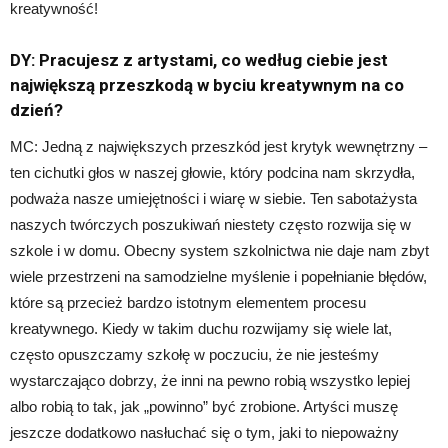
kreatywność!
DY: Pracujesz z artystami, co według ciebie jest
największą przeszkodą w byciu kreatywnym na co
dzień?
MC: Jedną z największych przeszkód jest krytyk wewnętrzny –
ten cichutki głos w naszej głowie, który podcina nam skrzydła,
podważa nasze umiejętności i wiarę w siebie. Ten sabotażysta
naszych twórczych poszukiwań niestety często rozwija się w
szkole i w domu. Obecny system szkolnictwa nie daje nam zbyt
wiele przestrzeni na samodzielne myślenie i popełnianie błędów,
które są przecież bardzo istotnym elementem procesu
kreatywnego. Kiedy w takim duchu rozwijamy się wiele lat,
często opuszczamy szkołę w poczuciu, że nie jesteśmy
wystarczająco dobrzy, że inni na pewno robią wszystko lepiej
albo robią to tak, jak „powinno” być zrobione. Artyści muszę
jeszcze dodatkowo nasłuchać się o tym, jaki to niepoważny